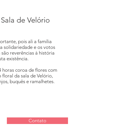
Sala de Velório
tante, pois ali a família
a solidariedade e os votos
ão reverências à história
ta existência.
 horas coroa de flores com
loral da sala de Velório,
njos, buquês e ramalhetes.
Contato